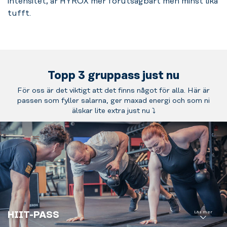
intensitet, är HYROX mer förutsägbart men minst lika
effektivitet.
tufft.
HIIT-pass
kombinerar
konditions-
och
styrkeövningar,
Topp 3 gruppass just nu
antingen med
För oss är det viktigt att det finns något för alla. Här är
fokus på över-
passen som fyller salarna, ger maxad energi och som ni
och
älskar lite extra just nu ⤵️
underkropp
eller hela
kroppen.
Välkommen till
ett effektivt
och svettigt
pass.
Tillsammans
Bli grundstark och
Läs mer
HIIT-PASS
når vi nya
hitta ett lugn. Pilates