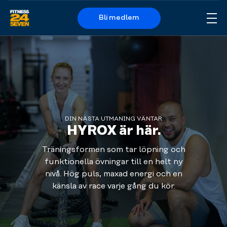
Bli medlem
Me
Logo
DIN NÄSTA UTMANING VÄNTAR
HYROX är här.
Träningsformen som tar löpning och
funktionella övningar till en helt ny
nivå. Hög puls, maxad energi och en
känsla av race varje gång du kör.