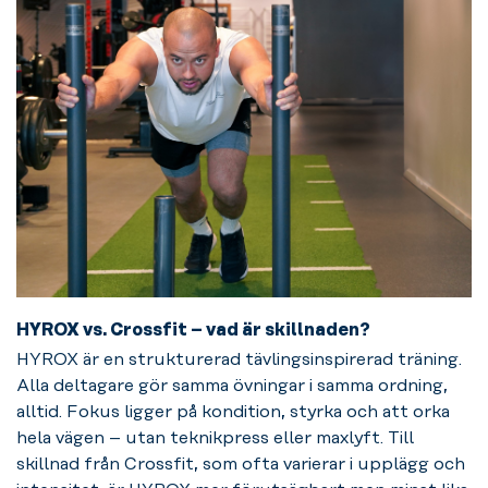
HYROX vs. Crossfit – vad är skillnaden?
HYROX är en strukturerad tävlingsinspirerad träning.
Alla deltagare gör samma övningar i samma ordning,
alltid. Fokus ligger på kondition, styrka och att orka
hela vägen – utan teknikpress eller maxlyft. Till
För dig som
skillnad från Crossfit, som ofta varierar i upplägg och
gillar flås och