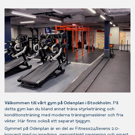
Välkommen till vårt gym på Odenplan i Stockholm.
På
detta gym kan du bland annat träna styrketräning och
konditionsträning med moderna träningsmaskiner och fria
vikter. Här finns också ett separat tjejgym.
Gymmet på Odenplan är en del av Fitness24Sevens 2.0-
koncept med ny inredning, genomtänkt navigering och smart