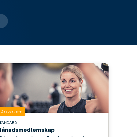
m
Bästsäljare
TANDARD
Månadsmedlemskap