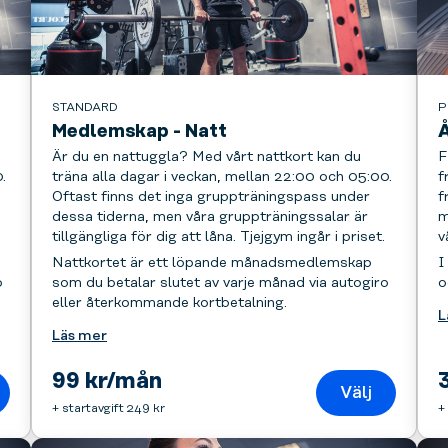
STANDARD
P
Medlemskap - Natt
Är du en nattuggla? Med vårt nattkort kan du
F
.
träna alla dagar i veckan, mellan 22:00 och 05:00.
f
Oftast finns det inga gruppträningspass under
f
dessa tiderna, men våra gruppträningssalar är
m
tillgängliga för dig att låna. Tjejgym ingår i priset.
v
Nattkortet är ett löpande månadsmedlemskap
I
o
som du betalar slutet av varje månad via autogiro
o
eller återkommande kortbetalning.
L
Läs mer
99 kr/mån
Välj
+ startavgift 249 kr
+