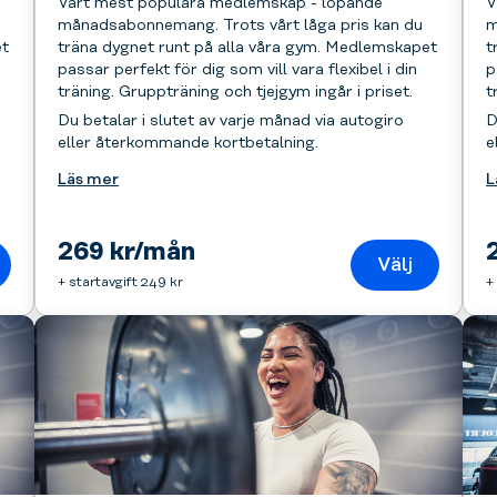
Vårt mest populära medlemskap - löpande
V
månadsabonnemang. Trots vårt låga pris kan du
m
et
träna dygnet runt på alla våra gym. Medlemskapet
t
passar perfekt för dig som vill vara flexibel i din
p
träning. Gruppträning och tjejgym ingår i priset.
t
Du betalar i slutet av varje månad via autogiro
D
eller återkommande kortbetalning.
e
Läs mer
L
269 kr/mån
Välj
+ startavgift 249 kr
+