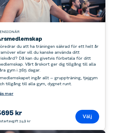
ENSIONÄR
Årsmedlemskap
öredrar du att ha träningen säkrad för ett helt år
ramöver eller vill du kanske använda ditt
riskvård? Då kan du givetvis förbetala för ditt
edlemskap. Vårt årskort ger dig tillgång till alla
åra gym i 365 dagar.
 medlemskapet ingår allt – gruppträning, tjejgym
ch tillgång till alla gym, dygnet runt.
äs mer
3695 kr
Välj
 startavgift 249 kr