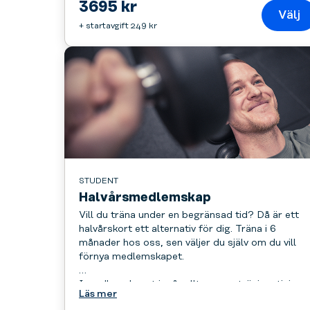
3695 kr
Välj
+ startavgift 249 kr
STUDENT
Halvårsmedlemskap
Vill du träna under en begränsad tid? Då är ett
halvårskort ett alternativ för dig. Träna i 6
månader hos oss, sen väljer du själv om du vill
förnya medlemskapet.
I medlemskapet ingår allt - gruppträning, tjejgy
Läs mer
och tillgång till alla gym, dygnet runt.