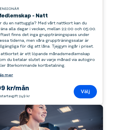
ENSIONÄR
Medlemskap - Natt
r du en nattuggla? Med vårt nattkort kan du
räna alla dagar i veckan, mellan 22:00 och 05:00.
ftast finns det inga gruppträningspass under
essa tiderna, men våra gruppträningssalar är
illgängliga för dig att låna. Tjejgym ingår i priset.
attkortet är ett löpande månadsmedlemskap
om du betalar slutet av varje månad via autogiro
ller återkommande kortbetalning.
äs mer
99 kr/mån
Välj
 startavgift 249 kr