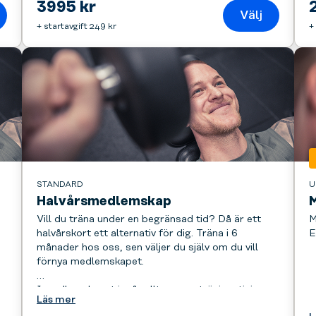
3995 kr
Välj
+ startavgift 249 kr
+
STANDARD
U
Halvårsmedlemskap
Vill du träna under en begränsad tid? Då är ett
M
halvårskort ett alternativ för dig. Träna i 6
E
månader hos oss, sen väljer du själv om du vill
förnya medlemskapet.
m
I medlemskapet ingår allt - gruppträning, tjejgym
Läs mer
och tillgång till alla gym, dygnet runt.