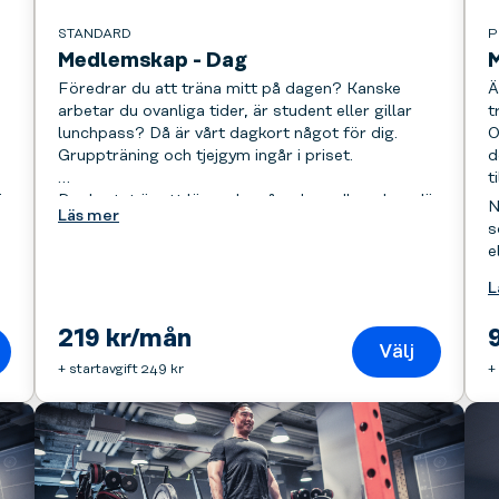
STANDARD
P
Medlemskap - Dag
Föredrar du att träna mitt på dagen? Kanske
Ä
arbetar du ovanliga tider, är student eller gillar
t
lunchpass? Då är vårt dagkort något för dig.
O
Gruppträning och tjejgym ingår i priset.
d
t
är
Dagkortet är ett löpande månadsmedlemskap där
N
Läs mer
du får tillgång till alla våra gym på vardagar
s
mellan 08:00 och 15:00. Medlemskapet betalas i
e
slutet av varje månad via autogiro eller
L
återkommande kortbetalning.
219 kr/mån
Välj
+ startavgift 249 kr
+