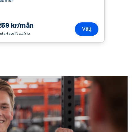
äs mer
259 kr/mån
Välj
 startavgift 249 kr