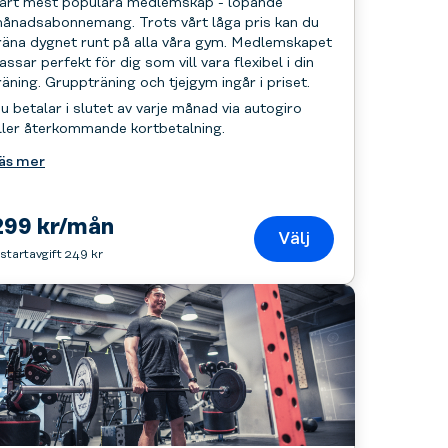
årt mest populära medlemskap - löpande
ånadsabonnemang. Trots vårt låga pris kan du
räna dygnet runt på alla våra gym. Medlemskapet
assar perfekt för dig som vill vara flexibel i din
räning. Gruppträning och tjejgym ingår i priset.
u betalar i slutet av varje månad via autogiro
ller återkommande kortbetalning.
äs mer
299 kr/mån
Välj
 startavgift 249 kr