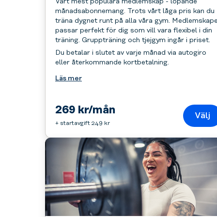
Vårt mest populära medlemskap - löpande
månadsabonnemang. Trots vårt låga pris kan du
träna dygnet runt på alla våra gym. Medlemskap
passar perfekt för dig som vill vara flexibel i din
träning. Gruppträning och tjejgym ingår i priset.
Du betalar i slutet av varje månad via autogiro
eller återkommande kortbetalning.
Läs mer
269 kr/mån
Välj
+ startavgift 249 kr