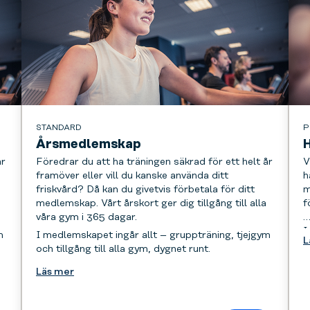
STANDARD
P
Årsmedlemskap
år
Föredrar du att ha träningen säkrad för ett helt år
V
framöver eller vill du kanske använda ditt
h
friskvård? Då kan du givetvis förbetala för ditt
m
medlemskap. Vårt årskort ger dig tillgång till alla
f
våra gym i 365 dagar.
I
m
I medlemskapet ingår allt – gruppträning, tjejgym
L
o
och tillgång till alla gym, dygnet runt.
Läs mer