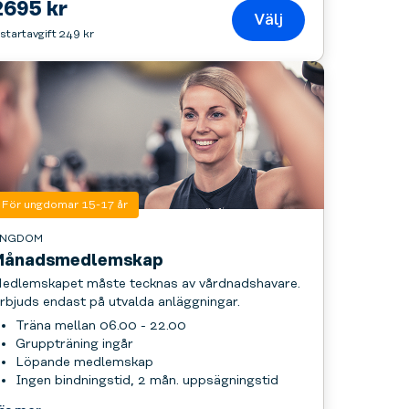
2695 kr
Välj
 startavgift 249 kr
För ungdomar 15-17 år
NGDOM
Månadsmedlemskap
edlemskapet måste tecknas av vårdnadshavare.
rbjuds endast på utvalda anläggningar.
Träna mellan 06.00 - 22.00
Gruppträning ingår
Löpande medlemskap
Ingen bindningstid, 2 mån. uppsägningstid