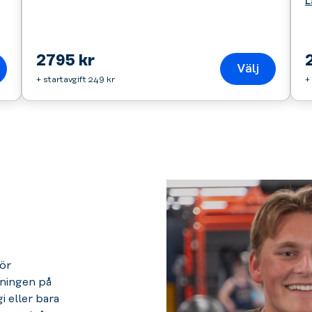
L
2795 kr
Välj
+ startavgift 249 kr
+
ör
äningen på
i eller bara