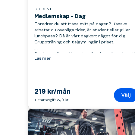
STUDENT
Medlemskap - Dag
Föredrar du att träna mitt på dagen? Kanske
arbetar du ovanliga tider, är student eller gillar
lunchpass? Då är vårt dagkort något för dig.
Gruppträning och tjejgym ingår i priset.
Dagkortet är ett löpande månadsmedlemskap d
Läs mer
du får tillgång till alla våra gym på vardagar
mellan 08:00 och 15:00. Medlemskapet betalas i
slutet av varje månad via autogiro eller
återkommande kortbetalning.
219 kr/mån
Välj
+ startavgift 249 kr