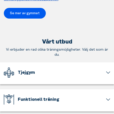
Se mer av gymmet
Vårt utbud
Vi erbjuder en rad olika träningsmöjligheter. Välj det som är
du.
Tjejgym
En
del
av
gymmet
Funktionell träning
är
för
Stärk
tjejer
din