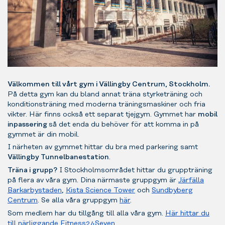
Välkommen till vårt gym i Vällingby Centrum, Stockholm.
På detta gym kan du bland annat träna styrketräning och
konditionsträning med moderna träningsmaskiner och fria
vikter. Här finns också ett separat tjejgym. Gymmet har
mobil
inpassering
så det enda du behöver för att komma in på
gymmet är din mobil.
I närheten av gymmet hittar du bra med parkering samt
Vällingby Tunnelbanestation
.
Träna i grupp?
I Stockholmsområdet hittar du gruppträning
på flera av våra gym. Dina närmaste gruppgym är
Järfälla
Barkarbystaden
,
Kista Science Tower
och
Sundbyberg
Centrum
.
Se alla våra gruppgym
här
.
Som medlem har du tillgång till alla våra gym.
Här hittar du
till närliggande Fitness24Seven
.