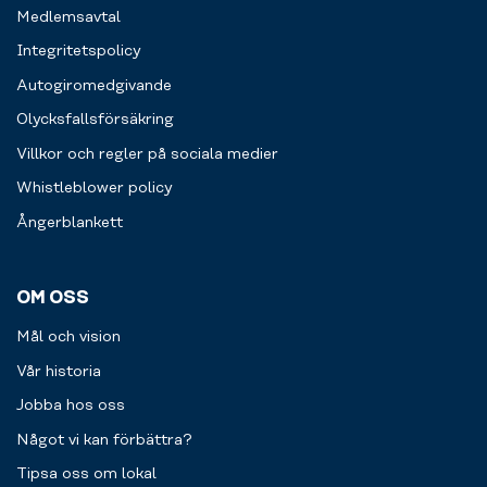
Medlemsavtal
av
redskap
Integritetspolicy
som
Autogiromedgivande
pilatesbollar
och
Olycksfallsförsäkring
gummiband.
Villkor och regler på sociala medier
Whistleblower policy
Ångerblankett
OM OSS
Mål och vision
Vår historia
Jobba hos oss
Något vi kan förbättra?
Tipsa oss om lokal