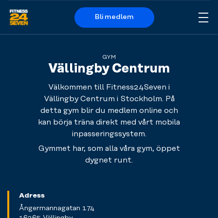
Bli medlem
Me
Logo
GYM
Vällingby Centrum
Välkommen till Fitness24Seven i
Vällingby Centrum i Stockholm. På
detta gym blir du medlem online och
kan börja träna direkt med vårt mobila
inpasseringssystem.
Gymmet har, som alla våra gym, öppet
dygnet runt.
Adress
Ångermannagatan 174
16265 Vällingby