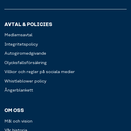
och
också
din
av
lämna
förvaringsskåp
kropp
redskap
gärna
för
bli
som
maskinerna
dina
bättre
pilatesbollar
AVTAL & POLICIES
rena
personliga
på
och
och
prylar.
idag?
gummiband.
Medlemsavtal
fina
till
Integritetspolicy
nästa
Autogiromedgivande
person.
Olycksfallsförsäkring
Villkor och regler på sociala medier
Whistleblower policy
Ångerblankett
OM OSS
Mål och vision
Vår historia