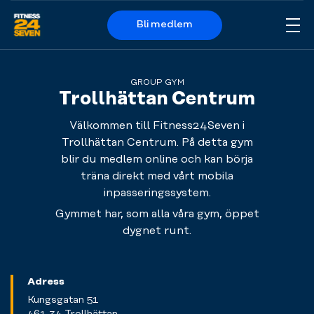
Bli medlem
Me
Logo
GROUP GYM
Trollhättan Centrum
Välkommen till Fitness24Seven i
Trollhättan Centrum. På detta gym
blir du medlem online och kan börja
träna direkt med vårt mobila
inpasseringssystem.
Gymmet har, som alla våra gym, öppet
dygnet runt.
Adress
Kungsgatan 51
461 34 Trollhättan