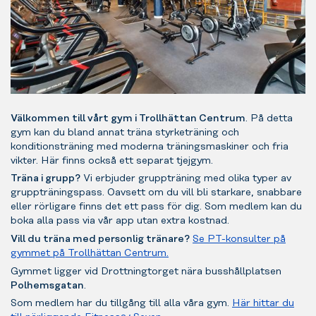
Välkommen till vårt gym i Trollhättan Centrum
. På detta
gym kan du bland annat träna styrketräning och
konditionsträning med moderna träningsmaskiner och fria
vikter. Här finns också ett separat tjejgym.
Träna i grupp?
Vi erbjuder gruppträning med olika typer av
gruppträningspass. Oavsett om du vill bli starkare, snabbare
eller rörligare finns det ett pass för dig. Som medlem kan du
boka alla pass via vår app utan extra kostnad.
Vill du träna med personlig tränare?
Se PT-konsulter på
gymmet på Trollhättan Centrum.
Gymmet ligger vid Drottningtorget nära busshållplatsen
Polhemsgatan
.
Som medlem har du tillgång till alla våra gym.
Här hittar du