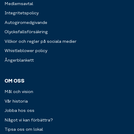
smidigare
Medlemsavtal
kort.
träningsupplevelse
Välkommen
för
Integritetspolicy
att
dig.
Autogiromedgivande
fylla
Läs
på.
Olycksfallsförsäkring
mer
Villkor och regler på sociala medier
Whistleblower policy
Ångerblankett
OM OSS
Mål och vision
Vår historia
Jobba hos oss
Något vi kan förbättra?
Tipsa oss om lokal