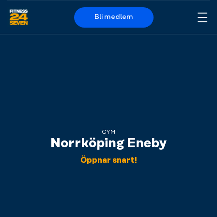
Bli medlem
Me
Logo
GYM
Norrköping Eneby
Öppnar snart!