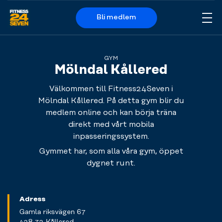
Bli medlem
Me
Logo
GYM
Mölndal Kållered
Välkommen till Fitness24Seven i
Mölndal Kållered. På detta gym blir du
medlem online och kan börja träna
direkt med vårt mobila
inpasseringssystem.
Gymmet har, som alla våra gym, öppet
dygnet runt.
Adress
Gamla riksvägen 67
428 32 Kållered