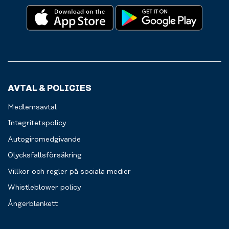
av
sker
förvaringsskåp
redskap
enkelt
för
som
via
dina
pilatesbollar
swish
personliga
och
eller
prylar.
gummiband.
kort.
Välkommen
att
fylla
AVTAL & POLICIES
på.
Medlemsavtal
Integritetspolicy
Autogiromedgivande
Olycksfallsförsäkring
Villkor och regler på sociala medier
Whistleblower policy
Ångerblankett