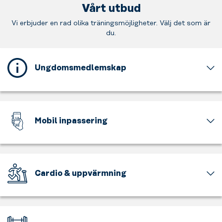
Vårt utbud
Vi erbjuder en rad olika träningsmöjligheter. Välj det som är
du.
Ungdomsmedlemskap
Detta
gym
erbjuder
ett
Mobil inpassering
ungdomsmedlemskap
för
Skippa
dig
kortet
som
-
är
nu
Cardio & uppvärmning
mellan
finns
15
allt
Få
och
i
upp
17
mobilen!
pulsen,
år
På
känn