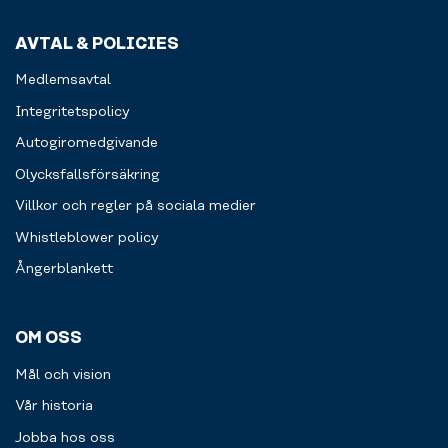
enkelt
som
via
pilatesbollar
AVTAL & POLICIES
swish
och
eller
gummiband.
Medlemsavtal
kort.
Välkommen
Integritetspolicy
att
Autogiromedgivande
fylla
på.
Olycksfallsförsäkring
Villkor och regler på sociala medier
Whistleblower policy
Ångerblankett
OM OSS
Mål och vision
Vår historia
Jobba hos oss