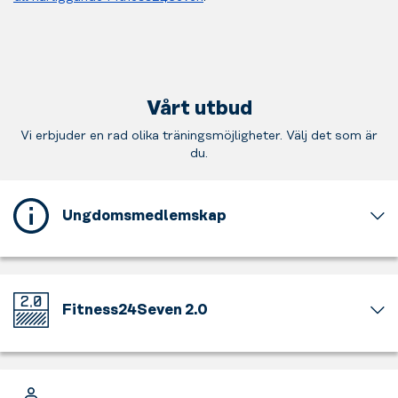
Vårt utbud
Vi erbjuder en rad olika träningsmöjligheter. Välj det som är
du.
Ungdomsmedlemskap
Detta
gym
erbjuder
ett
Fitness24Seven 2.0
ungdomsmedlemskap
för
Välkommen
dig
till
som
vårt
är
nya