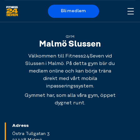
Bli medlem
Me
Logo
GYM
Malmö Slussen
Välkommen till Fitness24Seven vid
Slussen i Malmö. På detta gym blir du
medlem online och kan börja träna
direkt med vårt mobila
inpasseringssystem.
Gymmet har, som alla våra gym, öppet
dygnet runt.
Adress
Östra Tullgatan 3
21128 Malmö