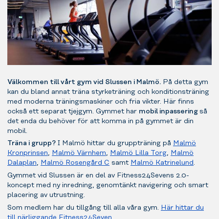
Välkommen till vårt gym vid Slussen i Malmö.
På detta gym
kan du bland annat träna styrketräning och konditionsträning
med moderna träningsmaskiner och fria vikter. Här finns
också ett separat tjejgym. Gymmet har
mobil inpassering
så
det enda du behöver för att komma in på gymmet är din
mobil.
Träna i grupp?
I Malmö hittar du gruppträning på
Malmö
Kronprinsen
,
Malmö Värnhem
,
Malmö Lilla Torg
,
Malmö
Dalaplan
,
Malmö Rosengård C
samt
Malmö Katrinelund
.
Gymmet vid Slussen är en del av Fitness24Sevens 2.0-
koncept med ny inredning, genomtänkt navigering och smart
placering av utrustning.
Som medlem har du tillgång till alla våra gym.
Här hittar du
till närliggande Fitness24Seven
.