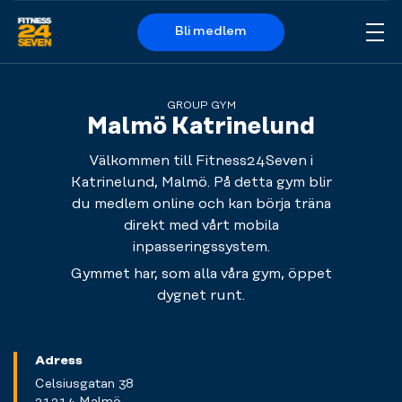
Bli medlem
Me
Logo
GROUP GYM
Malmö Katrinelund
Välkommen till Fitness24Seven i
Katrinelund, Malmö. På detta gym blir
du medlem online och kan börja träna
direkt med vårt mobila
inpasseringssystem.
Gymmet har, som alla våra gym, öppet
dygnet runt.
Adress
Celsiusgatan 38
21214 Malmö