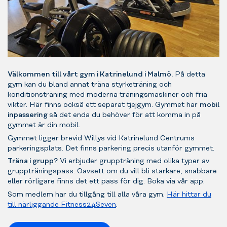
Välkommen till vårt gym i Katrinelund i Malmö.
På detta
gym kan du bland annat träna styrketräning och
konditionsträning med moderna träningsmaskiner och fria
vikter. Här finns också ett separat tjejgym. Gymmet har
mobil
inpassering
så det enda du behöver för att komma in på
gymmet är din mobil.
Gymmet ligger brevid Willys vid Katrinelund Centrums
parkeringsplats. Det finns parkering precis utanför gymmet.
Träna i grupp?
Vi erbjuder gruppträning med olika typer av
gruppträningspass. Oavsett om du vill bli starkare, snabbare
eller rörligare finns det ett pass för dig. Boka via vår app.
Som medlem har du tillgång till alla våra gym.
Här hittar du
till närliggande Fitness24Seven
.