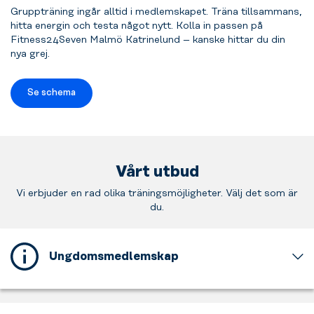
Gruppträning ingår alltid i medlemskapet. Träna tillsammans,
hitta energin och testa något nytt. Kolla in passen på
Fitness24Seven Malmö Katrinelund – kanske hittar du din
nya grej.
Se schema
Vårt utbud
Vi erbjuder en rad olika träningsmöjligheter. Välj det som är
du.
Ungdomsmedlemskap
Detta
gym
erbjuder