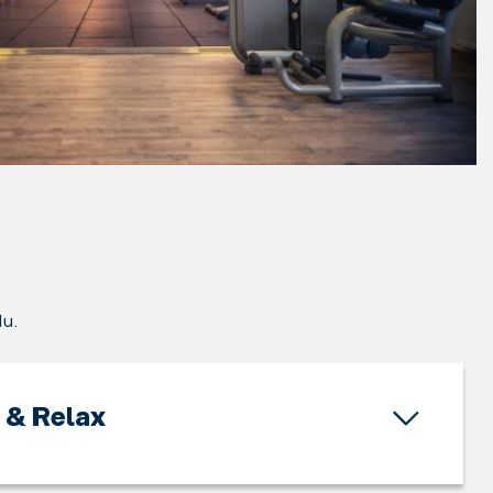
du.
 & Relax