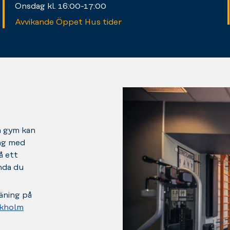
Onsdag kl. 16:00-17:00
Avvikande Öppet Hus tider
a gym kan
ing med
å ett
nda du
äning på
kholm