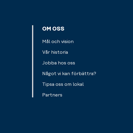
eller
till
kanske
nästa
en
person.
bar.
OM OSS
Betalningen
sker
Mål och vision
enkelt
via
Vår historia
swish
Jobba hos oss
eller
kort.
Något vi kan förbättra?
Välkommen
Tipsa oss om lokal
att
fylla
Partners
på.