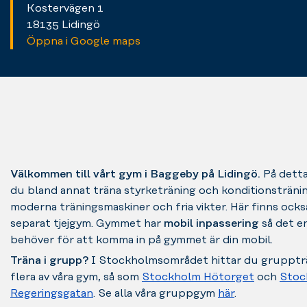
Kostervägen 1
18135 Lidingö
Öppna i Google maps
Välkommen till vårt gym i Baggeby på Lidingö.
På dett
du bland annat träna styrketräning och konditionsträn
moderna träningsmaskiner och fria vikter. Här finns ocks
separat tjejgym. Gymmet har
mobil inpassering
så det e
behöver för att komma in på gymmet är din mobil.
Träna i grupp?
I Stockholmsområdet hittar du grupptr
flera av våra gym, så som
Stockholm Hötorget
och
Stoc
Regeringsgatan
.
Se alla våra gruppgym
här
.