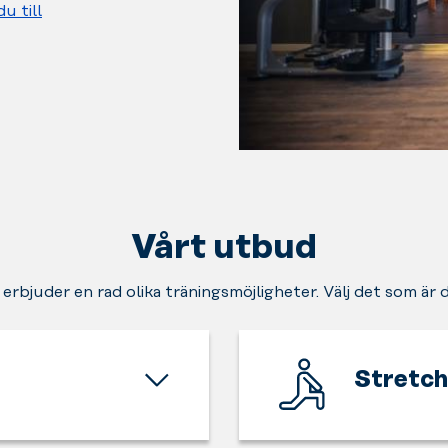
du till
Vårt utbud
 erbjuder en rad olika träningsmöjligheter. Välj det som är 
Stretch
Ge