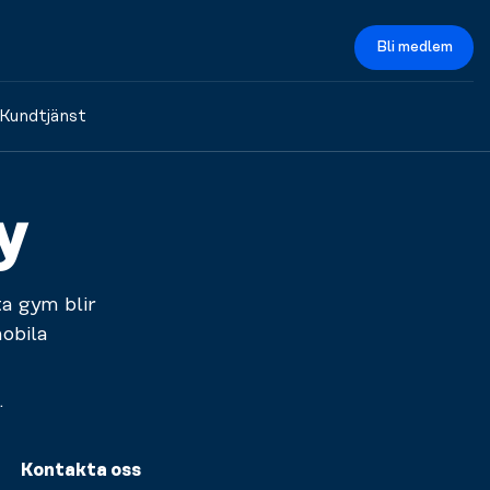
Bli medlem
Kundtjänst
y
a gym blir
obila
.
Kontakta oss