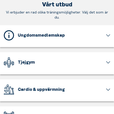
Vårt utbud
Vi erbjuder en rad olika träningsmöjligheter. Välj det som är
du.
Ungdomsmedlemskap
Detta
gym
erbjuder
ett
Tjejgym
ungdomsmedlemskap
för
En
dig
del
som
av
är
gymmet
Cardio & uppvärmning
mellan
är
15
för
Få
och
tjejer
upp
17
och
pulsen,
år
för
känn