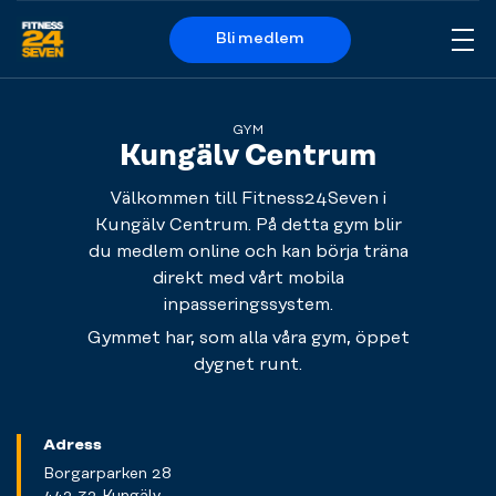
Bli medlem
Me
Logo
GYM
Kungälv Centrum
Välkommen till Fitness24Seven i
Kungälv Centrum. På detta gym blir
du medlem online och kan börja träna
direkt med vårt mobila
inpasseringssystem.
Gymmet har, som alla våra gym, öppet
dygnet runt.
Adress
Borgarparken 28
442 32 Kungälv