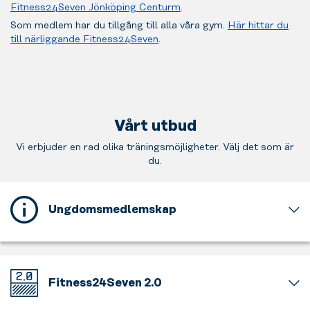
Fitness24Seven Jönköping Centurm
.
Som medlem har du tillgång till alla våra gym.
Här hittar du
till närliggande Fitness24Seven
.
Vårt utbud
Vi erbjuder en rad olika träningsmöjligheter. Välj det som är
du.
Ungdomsmedlemskap
Detta
gym
erbjuder
ett
Fitness24Seven 2.0
ungdomsmedlemskap
för
Välkommen