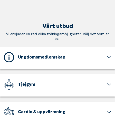
Vårt utbud
Vi erbjuder en rad olika träningsmöjligheter. Välj det som är
du.
Ungdomsmedlemskap
Detta
gym
erbjuder
ett
Tjejgym
ungdomsmedlemskap
för
En
dig
del
som
av
är
gymmet
Cardio & uppvärmning
mellan
är