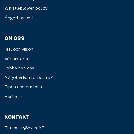
dig
och
Whistleblower policy
din
Ångerblankett
uppvärmning.
OM OSS
Mål och vision
Vår historia
Jobba hos oss
Något vi kan förbättra?
Tipsa oss om lokal
Partners
KONTAKT
Fitness24Seven AB