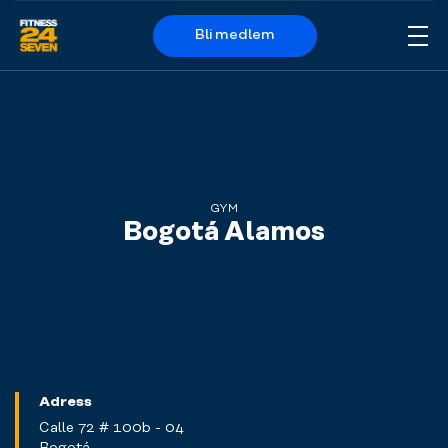
Bli medlem
Me
Logo
GYM
Bogotá Alamos
Adress
Calle 72 # 100b - 04
Bogotá