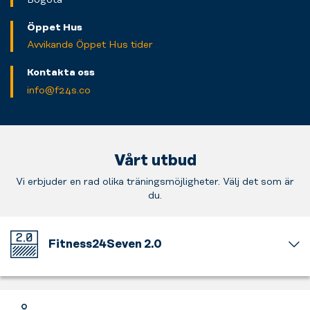
Öppet Hus
Avvikande Öppet Hus tider
Kontakta oss
info@f24s.co
Vårt utbud
Vi erbjuder en rad olika träningsmöjligheter. Välj det som är
du.
Fitness24Seven 2.0
Välkommen
till
vårt
nya