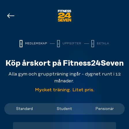
Logo
MEDLEMSKAP
UPPGIFTER
BETALA
1
2
3
Köp årskort på Fitness24Seven
Alla gym och gruppträning ingår - dygnet runt i 12
månader.
Mycket träning. Litet pris.
Standard
Student
Pensionär